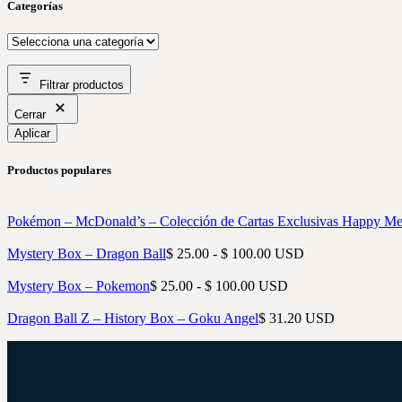
Categorías
Filtrar productos
Cerrar
Aplicar
Productos populares
Pokémon – McDonald’s – Colección de Cartas Exclusivas Happy Me
Rango
Mystery Box – Dragon Ball
$
25.00
-
$
100.00
USD
de
Rango
precios:
Mystery Box – Pokemon
$
25.00
-
$
100.00
USD
de
desde
precios:
$ 25.00
Dragon Ball Z – History Box – Goku Angel
$
31.20
USD
desde
hasta
$ 25.00
$ 100.00
hasta
$ 100.00