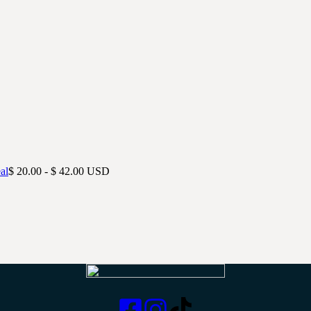
Rango
al
$
20.00
-
$
42.00
USD
de
precios:
desde
$ 20.00
hasta
$ 42.00