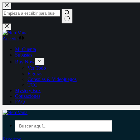
Saltar
al
contenido
Sin
resultados
Acceder
Mi Cuenta
Subastas
Buy Now
Ver Todo
Figuras
Consolas & Videojuegos
TCG
Mystery Box
Cotizaciones
FAQ
Buscar:
Favoritos