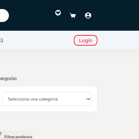
Favoritos
Carro
de
compra
Login
Q
ategorías
Filtrar productos