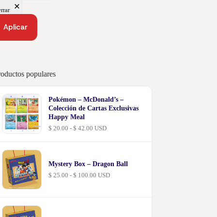
rrar
Aplicar
roductos populares
Pokémon – McDonald’s –
Colección de Cartas Exclusivas
Happy Meal
Rango
$
20.00
-
$
42.00
USD
de
precios:
desde
$ 20.00
Mystery Box – Dragon Ball
hasta
$ 42.00
Rango
$
25.00
-
$
100.00
USD
de
precios:
desde
$ 25.00
hasta