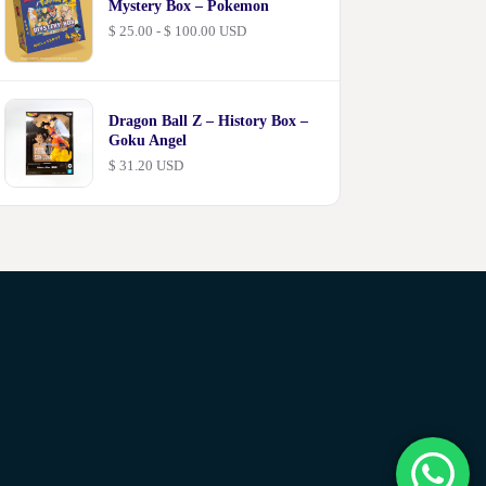
Mystery Box – Pokemon
$ 100.00
Rango
$
25.00
-
$
100.00
USD
de
precios:
desde
$ 25.00
hasta
Dragon Ball Z – History Box –
$ 100.00
Goku Angel
$
31.20
USD