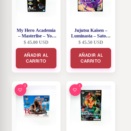
My Hero Academia
Jujutsu Kaisen –
– Masterlise – You
Luminasta – Satoru
Are Next – Izuku
Gojo
$
45.00
USD
$
45.50
USD
Midoriya – Premio
A
AÑADIR AL
AÑADIR AL
CARRITO
CARRITO
2
1