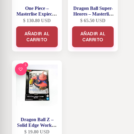
One Piece –
Dragon Ball Super-
Masterlise Expiece –
Heores – Masterlise
El Camino Hacia el
– Gogeta Super
$
130.80
USD
$
65.50
USD
Rey Pirata –
Saiyajin Fase 4 –
Monkey .D. Luffy
Premio Last One
AÑADIR AL
AÑADIR AL
Gear 2 – 25
CARRITO
CARRITO
Aniversario –
Premio B
5
Dragon Ball Z –
Solid Edge Works –
Camino a la Batalla
$
19.80
USD