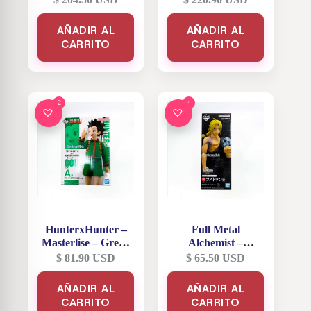
– 200 Millones V
Premio Last One
Raijin – Premio
AÑADIR AL
AÑADIR AL
Last One
CARRITO
CARRITO
2
4
HunterxHunter –
Full Metal
Masterlise – Greed
Alchemist –
Island – Gon
Masterlise –
$
81.90
USD
$
65.50
USD
Freecss – Premio A
Edward Elric –
Premio Last One
AÑADIR AL
AÑADIR AL
CARRITO
CARRITO