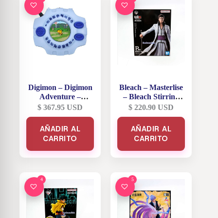
Digimon – Digimon
Bleach – Masterlise
Adventure –
– Bleach Stirring
Agumon – Digivice
Souls – Sosuke
$
367.95
USD
$
220.90
USD
25 Aniversario
Aizen – Premio B
AÑADIR AL
AÑADIR AL
CARRITO
CARRITO
4
5