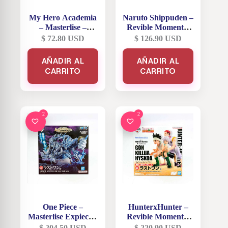
My Hero Academia
Naruto Shippuden –
– Masterlise –
Revible Moment –
Gentle Criminal –
Sasuke e Itachi
$
72.80
USD
$
126.90
USD
Premio B
Uchiha «La Muerte
de Itachi» – Premio
AÑADIR AL
AÑADIR AL
Last One
CARRITO
CARRITO
2
2
One Piece –
HunterxHunter –
Masterlise Expiece –
Revible Moment –
The Greatest Battle
Gon-Killua-Hisoka –
$
204.50
USD
$
220.90
USD