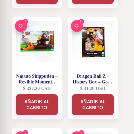
7
11
Naruto Shippuden –
Dragon Ball Z –
Revible Moment –
History Box – Goku
Jiraiya y Naruto
Angel
$
327.20
USD
$
31.20
USD
Uzumaki – Premio
Last One
AÑADIR AL
AÑADIR AL
CARRITO
CARRITO
2
5