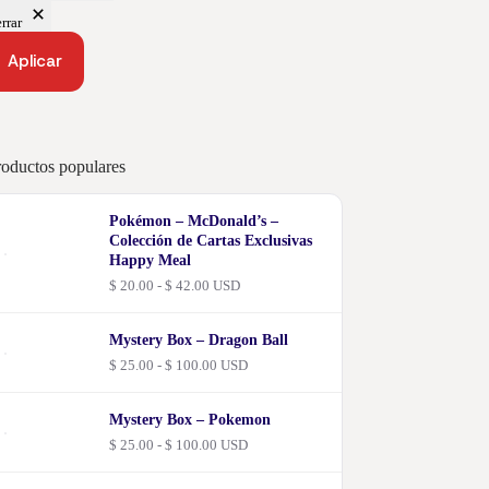
rrar
Aplicar
roductos populares
Pokémon – McDonald’s –
Colección de Cartas Exclusivas
Happy Meal
Rango
$
20.00
-
$
42.00
USD
de
precios:
desde
Mystery Box – Dragon Ball
$ 20.00
Rango
$
25.00
-
$
100.00
USD
hasta
de
$ 42.00
precios:
desde
Mystery Box – Pokemon
$ 25.00
Rango
$
25.00
-
$
100.00
USD
hasta
de
$ 100.00
precios: