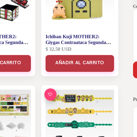
Ce
OTHER2:
Ichiban Kuji MOTHER2:
ca Segunda
Giygas Contraataca Segunda
 B Caja de
Edición – Premio A Luz de
$
32.50
USD
Habitación de Mr. Saturn
 CARRITO
AÑADIR AL CARRITO
P