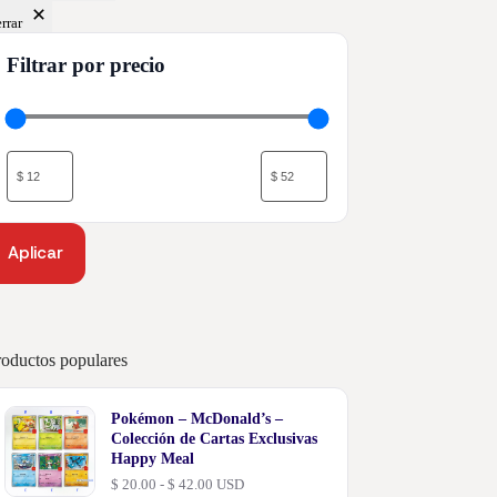
rrar
Filtrar por precio
Aplicar
roductos populares
Pokémon – McDonald’s –
Colección de Cartas Exclusivas
Happy Meal
Rango
$
20.00
-
$
42.00
USD