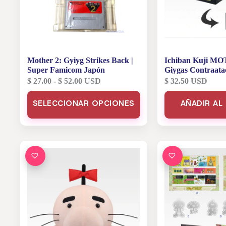
Mother 2: Gyiyg Strikes Back |
Ichiban Kuji M
Super Famicom Japón
Giygas Contraata
Edición – Premio
Rango
$
27.00
-
$
52.00
USD
$
32.50
USD
Regalo Funcional
de
Este
precios:
SELECCIONAR OPCIONES
AÑADIR AL
producto
desde
tiene
$ 27.00
múltiples
hasta
variantes.
$ 52.00
Las
opciones
se
pueden
elegir
en
la
página
de
producto