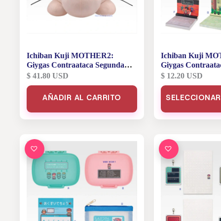
Ichiban Kuji MOTHER2:
Ichiban Kuji M
Giygas Contraataca Segunda
Giygas Contraata
Edición – Premio Last One
Edición – Premio 
$
41.80
USD
$
12.20
USD
Peluche Abrazable de Mr.
Llena de Recuerd
Este
Saturn
AÑADIR AL CARRITO
SELECCIONAR
producto
tiene
múltiples
variantes.
Las
opciones
se
pueden
elegir
en
la
página
de
producto