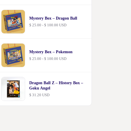
de
precios:
desde
$ 20.00
Mystery Box – Dragon Ball
hasta
$ 42.00
Rango
$
25.00
-
$
100.00
USD
de
precios:
desde
$ 25.00
hasta
Mystery Box – Pokemon
$ 100.00
Rango
$
25.00
-
$
100.00
USD
de
precios:
desde
$ 25.00
hasta
Dragon Ball Z – History Box –
$ 100.00
Goku Angel
$
31.20
USD