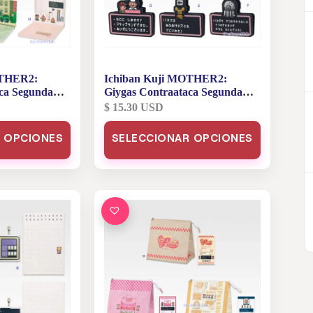
OTHER2:
Ichiban Kuji MOTHER2:
ca Segunda
Giygas Contraataca Segunda
H Papelería
Edición – Premio G Artículos de
$
15.30
USD
os
Goma Útiles
Este
 OPCIONES
SELECCIONAR OPCIONES
producto
tiene
múltiples
variantes.
Las
opciones
se
pueden
elegir
en
la
página
de
producto