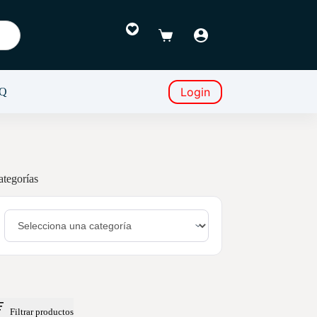
Favoritos
Carro
de
compra
Login
Q
ategorías
Filtrar productos