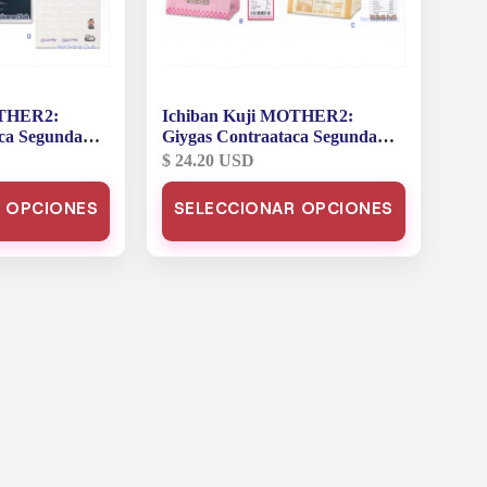
OTHER2:
Ichiban Kuji MOTHER2:
ca Segunda
Giygas Contraataca Segunda
 E Marcador
Edición – Premio D Lunch Bag
$
24.20
USD
 Ventana
de la Tienda
Este
 OPCIONES
SELECCIONAR OPCIONES
producto
tiene
múltiples
variantes.
Las
opciones
se
pueden
elegir
en
la
página
de
producto