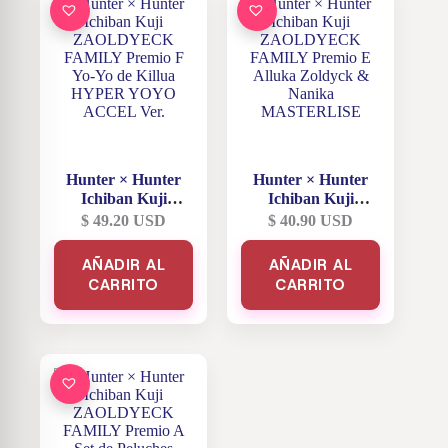
se
se
pueden
pueden
elegir
elegir
en
en
la
la
página
página
de
de
producto
producto
Hunter × Hunter
Hunter × Hunter
Ichiban Kuji
Ichiban Kuji
ZAOLDYECK
ZAOLDYECK
$
49.20
USD
$
40.90
USD
FAMILY Premio F
FAMILY Premio E
Yo-Yo de Killua
Alluka Zoldyck &
AÑADIR AL
AÑADIR AL
HYPER YOYO
Nanika
CARRITO
CARRITO
ACCEL Ver.
MASTERLISE