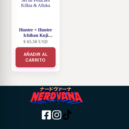
Hunter × Hunter
Ichiban Kuji
ZAOLDYECK
$
65.50
USD
FAMILY Premio A
Set de Peluches
AÑADIR AL
Killua & Alluka
CARRITO