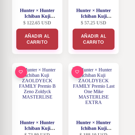
Hunter × Hunter
Hunter × Hunter
Ichiban Kuji
Ichiban Kuji
ZAOLDYECK
ZAOLDYECK
$
122.65
USD
$
57.25
USD
FAMILY Premio D
FAMILY Premio C
Killua Zoldyck
Silva Zoldyck
AÑADIR AL
AÑADIR AL
MASTERLISE
MASTERLISE
CARRITO
CARRITO
Hunter × Hunter
Hunter × Hunter
Ichiban Kuji
Ichiban Kuji
ZAOLDYECK
ZAOLDYECK
$
73.80
USD
$
188.10
USD