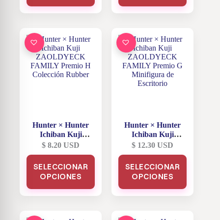
múltiples
múltiples
variantes.
variantes.
Las
Las
opciones
opciones
se
se
pueden
pueden
elegir
elegir
en
en
la
la
página
página
de
de
producto
producto
Hunter × Hunter
Hunter × Hunter
Ichiban Kuji
Ichiban Kuji
ZAOLDYECK
ZAOLDYECK
$
8.20
USD
$
12.30
USD
FAMILY Premio H
FAMILY Premio G
Este
Este
Colección Rubber
Minifigura de
SELECCIONAR
SELECCIONAR
producto
producto
Escritorio
OPCIONES
tiene
OPCIONES
tiene
múltiples
múltiples
variantes.
variantes.
Las
Las
opciones
opciones