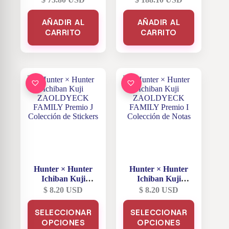
FAMILY Premio B
FAMILY Premio
Zeno Zoldyck
Last One Mike
AÑADIR AL
AÑADIR AL
MASTERLISE
MASTERLISE
CARRITO
CARRITO
EXTRA
Hunter × Hunter
Hunter × Hunter
Ichiban Kuji
Ichiban Kuji
ZAOLDYECK
ZAOLDYECK
$
8.20
USD
$
8.20
USD
FAMILY Premio J
FAMILY Premio I
Este
Este
Colección de
Colección de Notas
SELECCIONAR
SELECCIONAR
producto
producto
Stickers
OPCIONES
tiene
OPCIONES
tiene