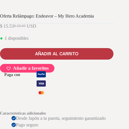
Oferta Relámpago: Endeavor – My Hero Academia
$
15.53
USD
$
28.00
El
El
precio
precio
1 disponibles
original
actual
era:
es:
$ 28.00.
$ 15.53.
AÑADIR AL CARRITO
Añadir a favoritos
Paga con
Características adicionales
Desde Japón a tu puerta, seguimiento garantizado
Pago seguro