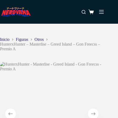
Saltar
al
Favoritos
contenido
Carro
de
compra
Inicio
Figuras
Otros
HunterxHunter – Masterlise – Greed Island – Gon Freecss –
Premio A