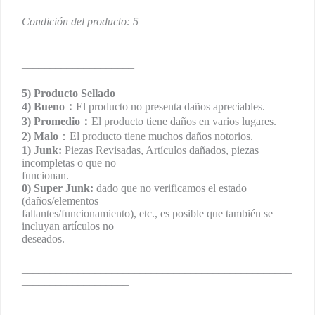
Condición del producto: 5
________________________________________________
____________________
5) Producto Sellado
4) Bueno：
El producto no presenta daños apreciables.
3) Promedio：
El producto tiene daños en varios lugares.
2) Malo
：El producto tiene muchos daños notorios.
1) Junk:
Piezas Revisadas, Artículos dañados, piezas
incompletas o que no
funcionan.
0) Super Junk:
dado que no verificamos el estado
(daños/elementos
faltantes/funcionamiento), etc., es posible que también se
incluyan artículos no
deseados.
________________________________________________
___________________