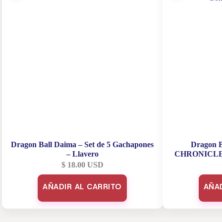
Dragon Ball Daima – Set de 5 Gachapones
Dragon B
– Llavero
CHRONICLE 
Gok
$
18.00
USD
AÑADIR AL CARRITO
AÑA