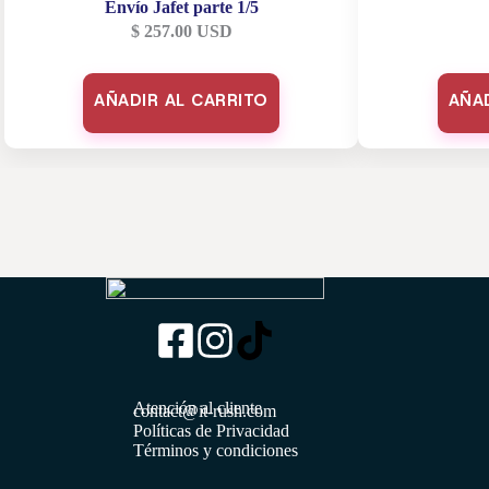
Envío Jafet parte 1/5
$
257.00
USD
AÑADIR AL CARRITO
AÑA
Atención al cliente
contact@it-rush.com
Políticas de Privacidad
Términos y condiciones