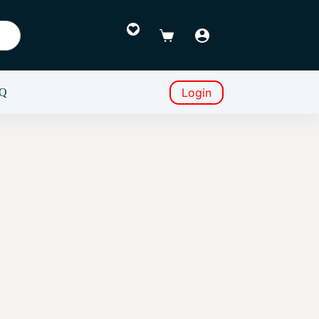
Favoritos
Carro
de
compra
Login
Q