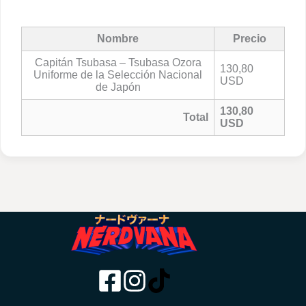
Nombre
Precio
Capitán Tsubasa – Tsubasa Ozora
130,80
Uniforme de la Selección Nacional
USD
de Japón
130,80
Total
USD